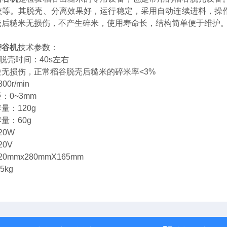
校等。其
脱壳、分离效果好，运行稳定，采用自动连续进料，操
壳后糙米无损伤，不产生碎米，使用寿命长，结构简单便于维护
砻谷机
技术参数：
样脱壳时间：40s左右
无损伤，正常稻谷脱壳后糙米的碎米率<3%
0r/min
：0~3mm
量：120g
量：60g
20W
0V
0mmx280mmX165mm
5kg