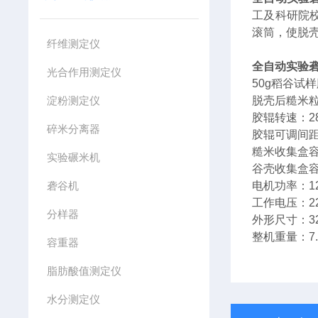
工及科研院
滚筒，使脱
纤维测定仪
全自动实验
光合作用测定仪
50g稻谷试
淀粉测定仪
脱壳后糙米粒
胶辊转速：280
碎米分离器
胶辊可调间距
糙米收集盒容
实验碾米机
谷壳收集盒容
砻谷机
电机功率：1
工作电压：22
分样器
外形尺寸：32
整机重量：7.
容重器
脂肪酸值测定仪
水分测定仪