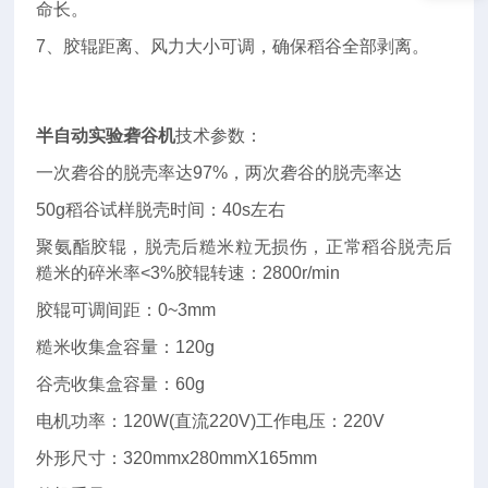
命长。
7、胶辊距离、风力大小可调，确保稻谷全部剥离。
半自动实验砻谷机
技术参数：
一次砻谷的脱壳率达97%，两次砻谷的脱壳率达
50g稻谷试样脱壳时间：40s左右
聚氨酯胶辊，脱壳后糙米粒无损伤，正常稻谷脱壳后
糙米的碎米率<3%胶辊转速：2800r/min
胶辊可调间距：0~3mm
糙米收集盒容量：120g
谷壳收集盒容量：60g
电机功率：120W(直流220V)工作电压：220V
外形尺寸：320mmx280mmX165mm