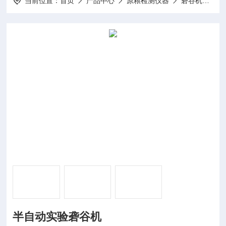
当前位置：
首页
产品中心
原粮检测仪器
砻谷机
KM
半自动实验砻谷机