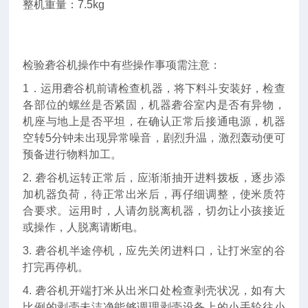
整机重量：7.5kg
检验砻谷机操作中有些操作事项需注意：
1．运用砻谷机前请检查机器，将下料斗安装好，检查
各部位的螺丝是否紧固，机器砻谷室内是否有异物，
机座与地上是否平坦，在确认正常后接通电源，机器
空转5分钟未出现异常噪音，剧烈升温，激烈轰动便可
预备进行物料加工。
2. 砻谷机运转正常后，应渐渐抽开进料拨板，逐步添
加机器负荷，待正常出米后，再仔细调整，使米质符
合要求。运用时，人请勿脱离机器，切勿让小孩接近
或操作，人脱离请断电。
3. 砻谷机半途停机，应先关闭进料口，让打米室的谷
打完再停机。
4. 砻谷机开端打米从出米口处检查剥壳状况，如有大
比例的剥壳未洁净能够调理剥壳设备上的小手轮往小