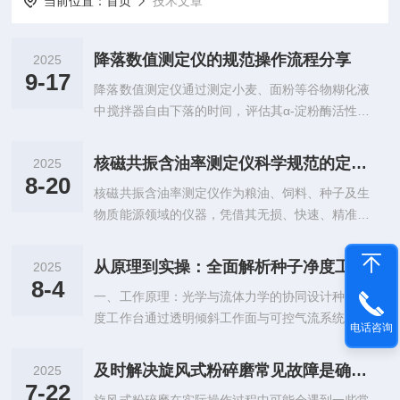
当前位置：
首页
技术文章
降落数值测定仪的规范操作流程分享
2025
9-17
降落数值测定仪通过测定小麦、面粉等谷物糊化液
中搅拌器自由下落的时间，评估其α-淀粉酶活性，
进而判断发芽损伤与烘焙品质。降落数值越高，酶
活性越低，面粉烘焙性能越好。降落数值测定仪的
核磁共振含油率测定仪科学规范的定期维护方法分享
2025
测量精度直接影响粮食收购、面粉加工与烘焙工
8-20
核磁共振含油率测定仪作为粮油、饲料、种子及生
艺，掌握科学、规范的操作流程，是确保精准、结
物质能源领域的仪器，凭借其无损、快速、精准的
果可靠的关键。第一步：环境准备与仪器调平将仪
检测优势，广泛应用于大豆、油菜籽、花生、玉米
器置于稳固、无振动、温度恒定（20-25℃）的实
等样品的含油率测定。核磁共振含油率测定仪核心
验台，避免阳光直射与气流干扰。使用附带水平仪
从原理到实操：全面解析种子净度工作台
2025
原理是利用氢原子核在磁场中的共振信号强度与油
调整底座脚钉，确保机身水平（水平泡居中），防
8-4
一、工作原理：光学与流体力学的协同设计种子净
脂含量呈正比关系，实现非破坏性定量分析。为确
止搅拌棒下落轨迹偏斜，影响计时精度。...
度工作台通过透明倾斜工作面与可控气流系统实现
保仪器长期稳定运行、数据准确可靠，科学规范的
电话咨询
杂质分离。其核心原理包含三重机制：重力分层：
定期维护与保养至关重要。一、日常清洁：保持样
种子与杂质因密度差异在倾斜台面（通常倾斜角5°
品仓洁净每次测试后，应用柔软干燥的无尘布擦拭
及时解决旋风式粉碎磨常见故障是确保其稳定性的关键
2025
-15°）上自然分层，重杂质（如石块）下沉，轻杂
样品管内外壁，防止油渍残留。使用专用清洁刷清
7-22