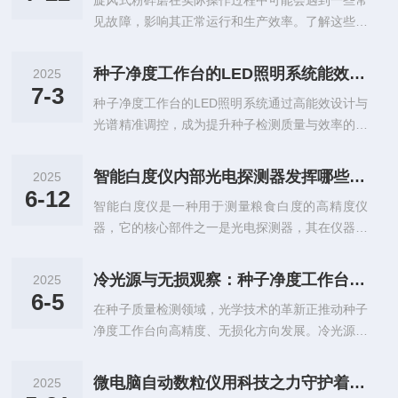
旋风式粉碎磨在实际操作过程中可能会遇到一些常
质（如秕壳）上浮；气流辅助：底部风机产生垂直
除样品仓内的粉尘或碎屑，避免污染下一样品...
见故障，影响其正常运行和生产效率。了解这些故
向上的气流（风速0.5-2m/s），将轻杂质吹离种子
障及其相应的解决方法，可以帮助操作人员快速排
层，同时避免吹动种子；光学增强：内置LED环形
除问题，确保设备的稳定性和可靠性。本文将详细
光源提供均匀无影照明，配合透明亚克力台面，使
种子净度工作台的LED照明系统能效与光谱优化
2025
介绍几种常见的旋风式粉碎磨故障及其解决方案。
杂质与种子的颜色、形态差异更显著，便于人工或
7-3
种子净度工作台的LED照明系统通过高能效设计与
一、启动困难或无法启动现象描述：按下启动按钮
图像识别系统区分。二、结...
光谱精准调控，成为提升种子检测质量与效率的核
后，设备无反应或启动后立即停止。可能原因及解
心组件。其能效优势体现在采用高亮度低耗能冷光
决方案：1、电源问题：检查电源线是否完好无
源，功率通常控制在15-20W范围内，较传统光源
损，插座是否有电，并确认电压是否符合设备要
智能白度仪内部光电探测器发挥哪些作用？
2025
节能50%以上，同时光效提升3倍，显著降低长期
求。如果发现电压波动较大，建议安装稳压器以确
6-12
智能白度仪是一种用于测量粮食白度的高精度仪
运行成本。LED光源寿命长达3万小时以上，减少
保供电稳定。2、电机过载保护器跳闸：过载保
器，它的核心部件之一是光电探测器，其在仪器的
频繁更换灯管的维护需求，进一步降低综合使用成
护...
测量过程中发挥着至关重要的作用。光电探测器通
本。光谱优化方面，系统采用双光源独立控制技
过将光信号转换为电信号，实现了对粮食白度的精
术：白光投射光源（色温5000K）提供均匀柔和的
冷光源与无损观察：种子净度工作台的光学技术革新
2025
确测量。光电探测器的主要功能是将接收到的光信
背景照明，确保种子表面细节清晰可见；偏振光防
6-5
在种子质量检测领域，光学技术的革新正推动种子
号转换为电信号。在白度仪中，光源发出的光线照
眩目透射光源通过滤除背景反光...
净度工作台向高精度、无损化方向发展。冷光源与
射到粮食样品上，部分光线被反射。这些反射光被
无损观察技术的结合，成为这一变革的核心驱动
光电探测器接收，并转换为电信号。光电探测器的
力。传统光源因发热量大，易对种子、幼苗等样本
灵敏度和响应速度直接影响测量的准确性和效率。
微电脑自动数粒仪用科技之力守护着从农业育种的品质底线
2025
造成热损伤，影响检测结果的准确性。而新一代种