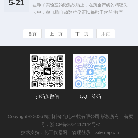
高灵敏度的光电探测器能够检测到微弱的光信号，
5-21
在种子实验室的微观战场上，在药企产线的精密关
子净度工作台采用高亮度低耗能的冷光源（如LED
从而提高测量的精度。同时，光电探测器还具备...
卡中，微电脑自动数粒仪正以每秒千次的“数字瞳
白光或偏振光），发光柔和且均匀，有效避免了热
孔”扫描，重新定义颗粒计数的精度与效率。这台
效应对样本的破坏。例如，杭州绿博仪器生产的D
融合光学成像与AI算法的仪器，如同工业世界
SX型工作台，其超薄型导光板式冷光源可滤除背
首页
上一页
下一页
末页
的“微观裁判”，用科技之力守护着从农业育种到医
景干扰，配合透射照明功能，可清晰观察种子表面
药生产的品质底线。一、三维成像：穿透颗粒堆叠
微粒、菌落或病理特征，甚至适用于高质量照...
的“数字透视眼”微电脑自动数粒仪采用高速线阵C
CD与多光谱LED光源，构建毫米级景深的立体成
像系统。当种子、药片或微球试剂通过透明计数通
道时，仪器可同步捕捉颗粒的轮廓、颜色与透光
率，通过机器学习算法识别粘连、破损等异...
扫码加微信
QQ二维码
Copyright © 2026 杭州科铭光电科技有限公司 版权所有
备案
号：浙ICP备2024112144号-2
技术支持：
化工仪器网
管理登录
sitemap.xml