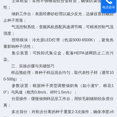
主体框架：采用不锈钢或铝合金材质，确保防腐蚀与稳定
性；
电话咨询
倾斜工作台：表面经磨砂处理以减少反光，边缘设置挡板防
止种子滑落；
气流控制系统：变频风机搭配风速调节阀，可精准控制气流
强度；
照明模块：冷光源LED灯带（色温5000-6500K），避免热
量影响种子活性；
集尘装置：可拆卸式集尘盒，配备HEPA滤网防止二次污
染。
三、实操步骤与关键技巧
样品预处理：将种子样品混合均匀，取代表性子样（通常10
0-500g）；
参数设置：根据种子类型调整倾斜角（如小麦5°、棉花1
0°）与风速（秕壳0.8m/s、碎叶1.5m/s）；
分层操作：缓慢倾倒样品至工作台，用软毛刷辅助轻杂质分
离；
多次筛分：对初步分离的种子重复2-3次操作，确保净度≥9