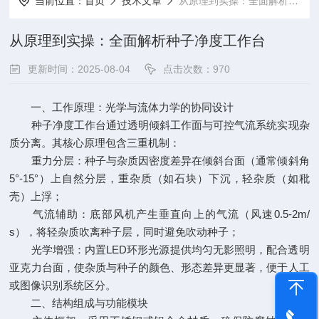
当前位置：
首页
技术文章
从原理到实操：全面解析种子净度工作台
从原理到实操：全面解析种子净度工作台
更新时间：2025-08-04
点击次数：970
一、工作原理：光学与流体力学的协同设计
种子净度工作台通过透明倾斜工作面与可控气流系统实现杂
质分离。其核心原理包含三重机制：
重力分层：种子与杂质因密度差异在倾斜台面（通常倾斜角
5°-15°）上自然分层，重杂质（如石块）下沉，轻杂质（如秕
壳）上浮；
气流辅助：底部风机产生垂直向上的气流（风速0.5-2m/
s），将轻杂质吹离种子层，同时避免吹动种子；
光学增强：内置LED环形光源提供均匀无影照明，配合透明
亚克力台面，使杂质与种子的颜色、形态差异更显著，便于人工
或图像识别系统区分。
二、结构组成与功能模块