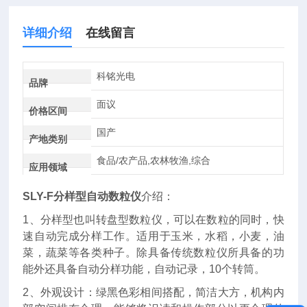
详细介绍
在线留言
科铭光电
品牌
面议
价格区间
国产
产地类别
食品/农产品,农林牧渔,综合
应用领域
SLY-F
分样型自动数粒仪
介绍：
1、分样型也叫转盘型数粒仪，可以在数粒的同时，快
速自动完成分样工作。适用于玉米，水稻，小麦，油
菜，蔬菜等各类种子。除具备传统数粒仪所具备的功
能外还具备自动分样功能，自动记录，10个转筒。
2、外观设计：绿黑色彩相间搭配，简洁大方，机构内