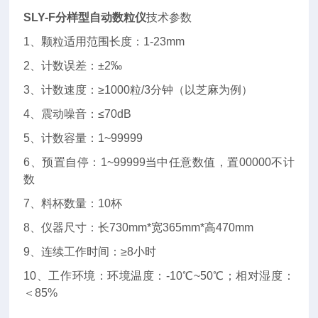
SLY-F
分样型自动数粒仪
技术参数
1、颗粒适用范围长度：1-23mm
2、计数误差：±2‰
3、计数速度：≥1000粒/3分钟（以芝麻为例）
4、震动噪音：≤70dB
5、计数容量：1~99999
6、预置自停：1~99999当中任意数值，置00000不计
数
7、料杯数量：10杯
8、仪器尺寸：长730mm*宽365mm*高470mm
9、连续工作时间：≥8小时
10、工作环境：环境温度：-10℃~50℃；相对湿度：
＜85%