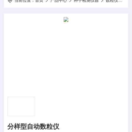
当前位置：
首页
产品中心
种子检测仪器
数粒仪
S
分样型自动数粒仪