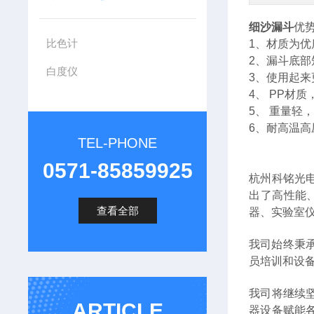
细沙漏斗
优
比色计
1、材质为
2、漏斗底
白度仪
3、使用起
4、 PP材
5、 重量轻
6、耐高温高
TEL-PHONE
0571-85859925
杭州科铭光
出了高性能
查看全部
器、实验室
我司始终秉
员培训和设
我司将继续坚
ARTICLE
器设备赋能各