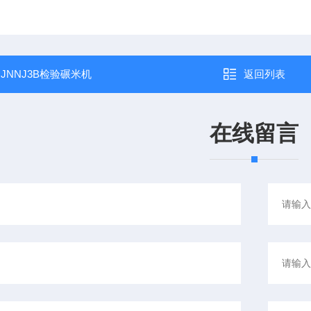
：
JNNJ3B检验碾米机
返回列表
在线留言