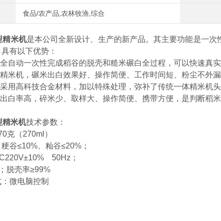
食品/农产品,农林牧渔,综合
型
精米机
是本公司全新设计、生产的新产品。其主要功能是一次
，具有以下优势：
过全自动一次性完成稻谷的脱壳和糙米碾白全过程，可以快速真
9精米机
，碾米出白效果好、操作简便、工作时间短、粉尘不外
机头采用高科技合金材料，加以特殊处理，弥补了传统一体精米机
脱壳出白率高，碎米少、取样大、操作简便、携带方便，是判断稻
型
精米机
技术参数：
量：170克（270ml）
率：粳谷≤10%、籼谷≤20%；
220V±10% 50Hz；
；脱壳率≥99%
式：微电脑控制