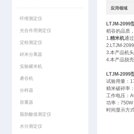
应用领域
纤维测定仪
LTJM-2099
光合作用测定仪
稻谷的品质
1.
精米机
通
淀粉测定仪
2.LTJM-20
9
3.本产品
碎米分离器
4.本产品
实验碾米机
LTJM-2099
砻谷机
试验用
精米破碎
分样器
工作电压：AC
容重器
功率：750W
时间显示方
脂肪酸值测定仪
水分测定仪