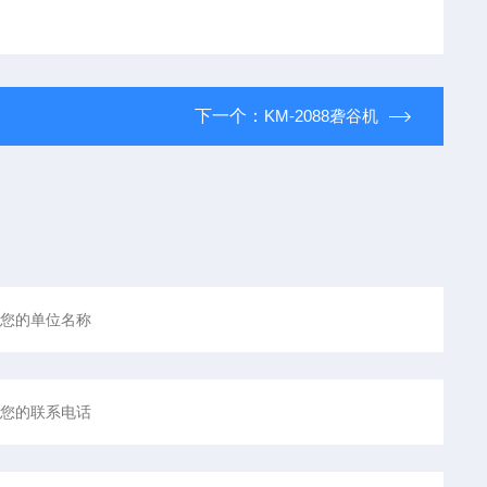
下一个：
KM-2088砻谷机