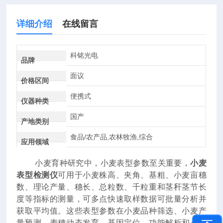
详细介绍
在线留言
科铭光电
品牌
面议
价格区间
便携式
仪器种类
国产
产地类别
食品/农产品,农林牧渔,综合
应用领域
小麦育种研究中，小麦表型参数至关重要，
小麦
表型检测仪
可用于小麦株高、夹角、基粗、小麦亩穗
数、理论产量、穗长、总粒数、千粒重和茎秆茎节长
度等指标的测量，可多点快速取样数据可批量分析并
获取平均值。这些表型参数在小麦品种筛选、小麦产
量预测、麦穗动态发育、基因定位、功能解析和小麦