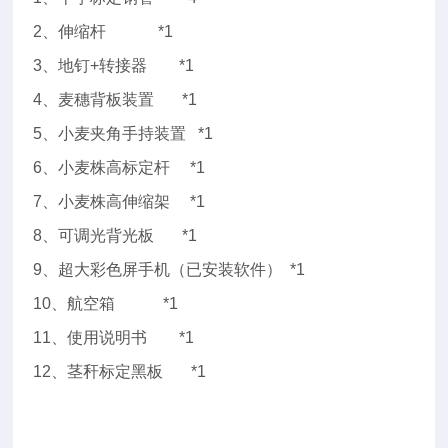
2、伸缩杆 *1
3、地钉+转接器 *1
4、麦穗背板装置 *1
5、小麦夹角手持装置 *1
6、小麦株高标定杆 *1
7、小麦株高伸缩架 *1
8、可调光背光板 *1
9、超大彩色屏手机（已安装软件） *1
10、航空箱 *1
11、使用说明书 *1
12、茎秆标定黑板 *1