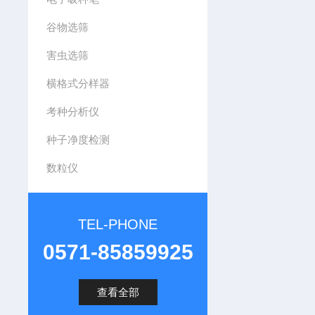
谷物选筛
害虫选筛
横格式分样器
考种分析仪
种子净度检测
数粒仪
TEL-PHONE
0571-85859925
查看全部