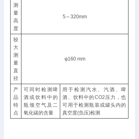
测
型
量
号
5～320mm
高
底
度
座
圆
较
盘，
大
能
测
φ160 mm
满
量
足
直
客
径
户
对
产
可同时检测啤
用于检测汽水、汽酒、啤
较
品
酒或饮料中的
酒、饮料中的CO2压力，也
大
特
瓶颈空气及二
可用于检测瓶装或罐头内的
尺
点
氧化碳的含量
真空度(负压)检测
寸
瓶
型