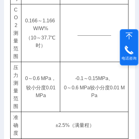
酒
饮
C
料
O
0.166～1.166
二
2
W/W%
氧
测
____________
（10～37.7℃
化
量
时）
碳
范
测
围
电话咨询
定
压
仪
力
技
0～0.6 MPa，
-0.1～0.15MPa、
测
术
较小分度0.01
0～0.6 MPa较小分度0.01 M
量
特
MPa
Pa
范
点
围
仪
器
准
配
确
±2.5%（满量程）
备
度
大