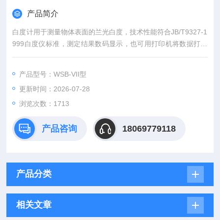
产品简介
白度计用于测量物体表面的兰光白度，技术性能符合JB/T9327-1
999白度仪标准，测定结果数码显示，也可用打印机将数据打印
出来（打印机为选配件由用户根据需要自行选择），操作简便、
精度高。适用于面粉、淀粉、米粉、食盐、纺织品、印染、化
产品型号：WSB-VII型
纤、塑料、瓷土、白水泥、涂料、油漆、陶瓷、搪瓷、纸张、纸
更新时间：2026-07-28
浆等行业需对产品白度进行测定的部门。
浏览次数：1713
产品咨询
18069779118
产品分类
相关文章