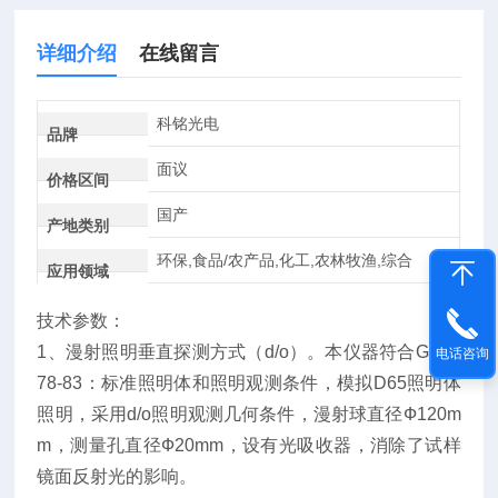
详细介绍
在线留言
科铭光电
品牌
面议
价格区间
国产
产地类别
环保,食品/农产品,化工,农林牧渔,综合
应用领域
技术参数：
1、漫射照明垂直探测方式（d/o）。本仪器符合GB39
电话咨询
78-83：标准照明体和照明观测条件，模拟D65照明体
照明，采用d/o照明观测几何条件，漫射球直径Ф120m
m，测量孔直径Ф20mm，设有光吸收器，消除了试样
镜面反射光的影响。