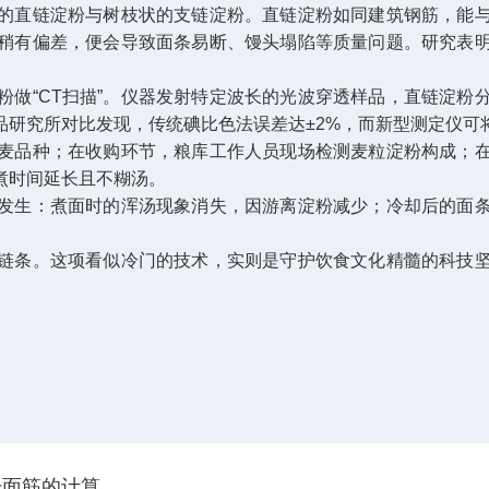
直链淀粉与树枝状的支链淀粉。直链淀粉如同建筑钢筋，能与
稍有偏差，便会导致面条易断、馒头塌陷等质量问题。研究表
“CT扫描”。仪器发射特定波长的光波穿透样品，直链淀粉
研究所对比发现，传统碘比色法误差达±2%，而新型测定仪可将
品种；在收购环节，粮库工作人员现场检测麦粒淀粉构成；在
煮时间延长且不糊汤。
生：煮面时的浑汤现象消失，因游离淀粉减少；冷却后的面条
条。这项看似冷门的技术，实则是守护饮食文化精髓的科技坚
干面筋的计算