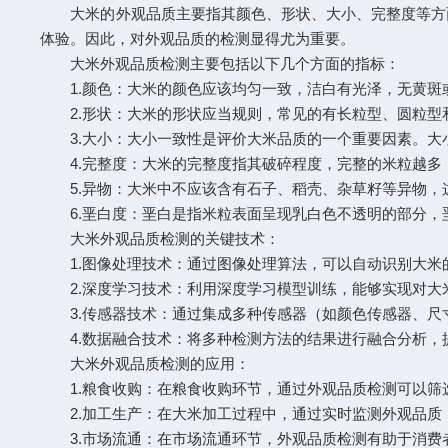
大米的外观品质主要指其颜色、形状、大小、完整度等方面
体验。因此，对外观品质的检测显得尤为重要。
大米外观品质检测主要包括以下几个方面的指标：
1.颜色：大米的颜色应该均匀一致，洁白有光泽，无黄斑
2.形状：大米的形状应当规则，常见的有长粒型、圆粒型
3.大小：大小一致性是评价大米品质的一个重要因素。大
4.完整度：大米的完整度指其破碎程度，完整的米粒越多
5.异物：大米中不应该含有石子、稻壳、杂草籽等异物，
6.垩白度：垩白是指米粒表面呈现乳白色不透明的部分，
大米外观品质检测的关键技术：
1.图像处理技术：通过图像处理算法，可以自动识别大米
2.深度学习技术：利用深度学习模型训练，能够实现对大
3.传感器技术：通过集成多种传感器（如颜色传感器、尺
4.数据融合技术：将多种检测方法的结果进行融合分析，
大米外观品质检测的应用：
1.粮食收购：在粮食收购环节，通过外观品质检测可以筛
2.加工生产：在大米加工过程中，通过实时监测外观品质
3.市场流通：在市场流通环节，外观品质检测有助于消费