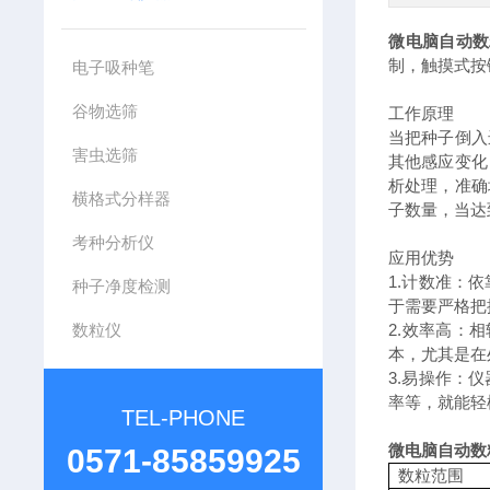
微电脑自动数
制，触摸式按
电子吸种笔
谷物选筛
工作原理
当把种子倒入
害虫选筛
其他感应变化
析处理，准确
横格式分样器
子数量，当达
考种分析仪
应用优势
1.计数准：
种子净度检测
于需要严格把
数粒仪
2.效率高：
本，尤其是在
3.易操作：
率等，就能轻
TEL-PHONE
微电脑自动数
0571-85859925
数粒范围