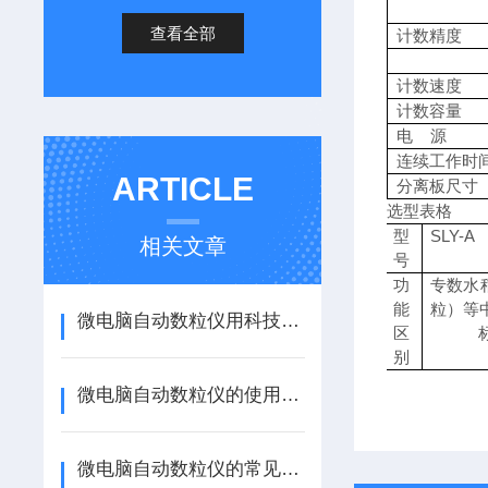
查看全部
计数精度
计数速度
计数容量
电 源
连续工作时
ARTICLE
分离板尺寸
选型表格
型
SLY-A
相关文章
号
功
专数水
能
粒）等
微电脑自动数粒仪用科技之力守护着从农业育种的品质底线
区
标准配
别
微电脑自动数粒仪的使用说明
微电脑自动数粒仪的常见故障相应解决方法分享