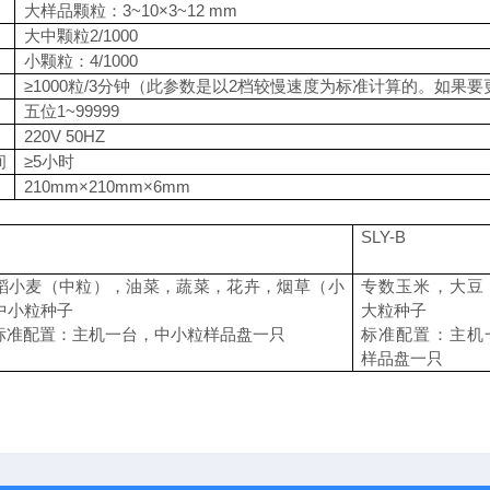
大样品颗粒：3~10×3~12 mm
大中颗粒2/1000
小颗粒：4/1000
≥1000粒/3分钟（此参数是以2档较慢速度为标准计算的。如果要
五位1~99999
220V 50HZ
间
≥5小时
210mm×210mm×6mm
SLY-B
稻小麦（中粒），油菜，蔬菜，花卉，烟草（小
专数玉米，大豆
中小粒种子
大粒种子
置：主机一台，中小粒样品盘一只
标准配置：主机
样品盘一只