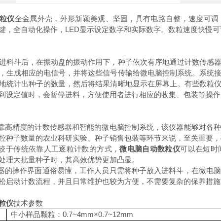
粒仪
全金属外壳，外形新颖美观、坚固，具有电路自整，速度可调
键，全自动化操作，LED显示设定数字和实际数字。数粒速度快慢
进料斗后，在振动盘的振动作用下，种子依次有序地通过计数传感
，生成相应的电信号，并将这些信号传输给微电脑控制系统。系统
地统计出种子的数量，然后将结果清晰地显示在屏幕上。有些数粒
到设定值时，会暂停进料，方便使用者进行相应的收集、包装等操作
依靠高精度的计数传感器和智能的微电脑控制系统，该仪器能够对各
控种子数量的农业科研实验、种子销售包装等环节来说，至关重要，
相较于传统依靠人工逐粒计数的方式，
微电脑自动数粒仪
可以在短时
处理大批量种子时，其高效优势更加凸显。
仪器的操作界面通俗易懂，工作人员只需将种子放入进料斗，在微电
松启动计数流程，并且日常维护也较为方便，不需要复杂的保养措施
粒仪
技术参数
中小样品颗粒：0.7~4mm×0.7~12mm