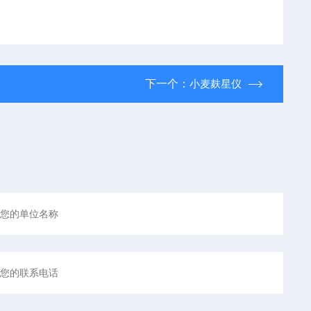
下一个：
小麦麸星仪