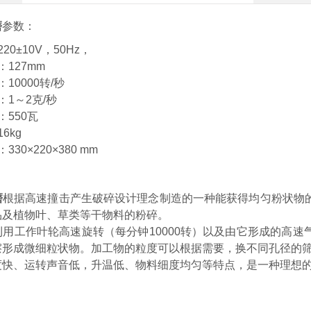
磨
参数：
20±10V，50Hz，
127mm
10000转/秒
：1～2克/秒
：550瓦
6kg
30×220×380 mm
磨
根据高速撞击产生破碎设计理念制造的一种能获得均匀粉状物
品及植物叶、草类等干物料的粉碎。
利用工作叶轮高速旋转（每分钟10000转）以及由它形成的高
形成微细粒状物。加工物的粒度可以根据需要，换不同孔径的筛片
度快、运转声音低，升温低、物料细度均匀等特点，是一种理想