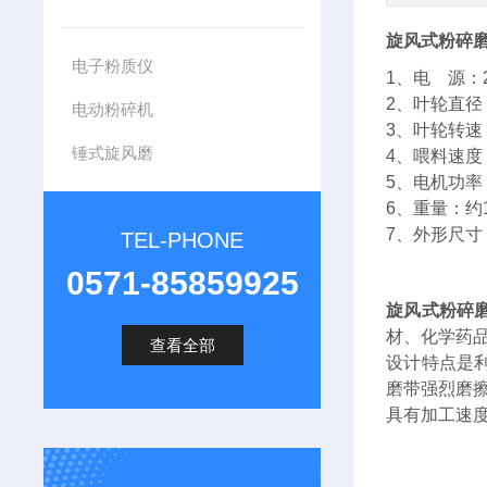
旋风式粉碎
电子粉质仪
1、
电 源：2
2、叶轮直径：
电动粉碎机
3、叶轮转速：
锤式旋风磨
4、喂料速度
5、电机功率
6、重量：约1
7、外形尺寸：3
TEL-PHONE
0571-85859925
旋风式粉碎
材、化学药
查看全部
设计特点是
磨带强烈磨擦
具有加工速