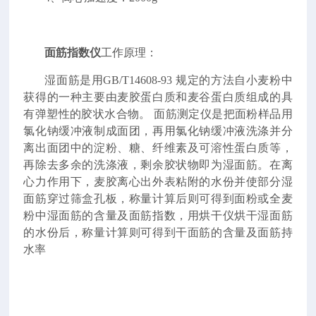
面筋指数仪
工作原理：
湿面筋是用GB/T14608-93 规定的方法自小麦粉中
获得的一种主要由麦胶蛋白质和
麦谷蛋白
质组成的具
有弹塑性的胶状水合物。
面筋测定仪
是把面粉样品用
氯化钠缓冲液制成面团，再用氯化钠缓冲液洗涤并分
离出面团中的淀粉、糖、纤维素及可溶性蛋白质等，
再除去多余的洗涤液，剩余胶状物即为湿面筋。在离
心力作用下，麦胶离心出外表粘附的水份并使部分湿
面筋穿过筛盒孔板，称量计算后则可得到面粉或全麦
粉中湿面筋的含量及面筋指数，用烘干仪烘干湿面筋
的水份后，称量计算则可得到干面筋的含量及面筋持
水率