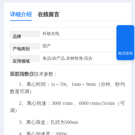
详细介绍
在线留言
科铭光电
品牌
国产
产地类别
电话咨询
食品/农产品,农林牧渔,综合
应用领域
面筋指数仪
技术参数：
1、离心时间：1s～59s、1min～9min（分钟、秒均
数显可调）
2、离心转速：3000 r/min 、6000 r/min±5r/min（可
调）
3、离心筛盒：孔径为500um
4、
离心加速度
：2000g