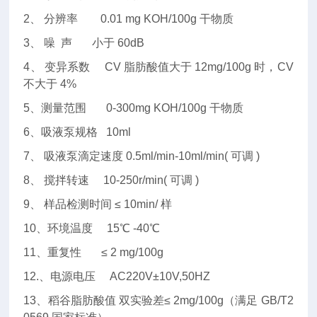
2、
分辨率
0.01 mg KOH/100g
干物质
3、
噪 声
小于
60dB
4、
变异系数
CV
脂肪酸值大于
12mg/100g
时，
CV
不大于
4%
5、
测量范围
0-300mg KOH/100g
干物质
6、
吸液泵规格
10ml
7、
吸液泵滴定速度
0.5ml/min-10ml/min(
可调
)
8、
搅拌转速
10-250r/min(
可调
)
9、
样品检测时间
≤ 10min/
样
10、
环境温度
15℃ -40℃
11、
重复性
≤ 2 mg/100g
12.、
电源电压
AC220V±10V,50HZ
13、
稻谷脂肪酸值 双实验差
≤ 2mg/100g
（满足
GB/T2