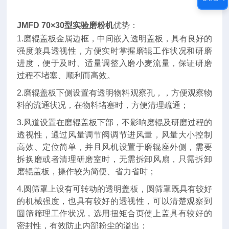
JMFD 70×30型
实验磨粉机
优势：
1.磨辊盖板金属边框，中间嵌入透明盖板，具有良好的
强度兼具透视性，方便实时掌握磨辊工作状况和研磨
进度，便于及时、适量调整入磨小麦流量，保证研磨
过程不堵塞、顺利而高效。
2.磨辊盖板下侧设置有透明物料观察孔，，方便观察物
料的流通状况，在物料堵塞时，方便清理疏通；
3.风道设置在磨辊盖板下部，不影响磨辊及研磨过程的
透视性，通过风量调节阀调节进风量，风量大小控制
高效、定位简单，并且风机设置于磨辊座外侧，需要
拆换磨或者清理研磨室时，无需拆卸风扇，只需拆卸
磨辊盖板，操作较为简便、省力省时；
4.圆筛罩上设有可转动的透明盖板，圆筛罩既具有较好
的机械强度，也具有较好的透视性，可以清楚观察到
圆筛筛理工作状况，选用扭矩合页使上盖具有较好的
密封性，有效防止内部粉尘的溢出；