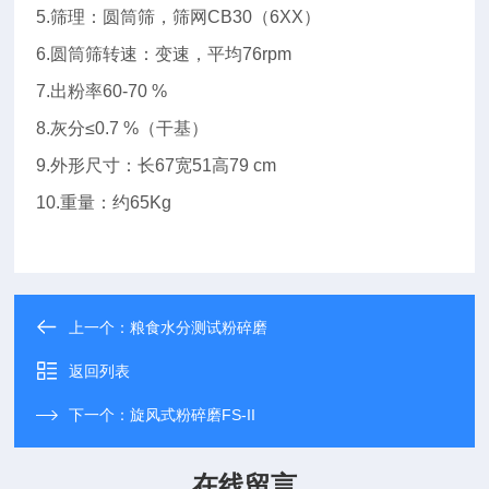
5.筛理：圆筒筛，筛网CB30（6XX）
6.圆筒筛转速：变速，平均76rpm
7.出粉率60-70 %
8.灰分≤0.7 %（干基）
9.外形尺寸：长67宽51高79 cm
10
.
重量：约65Kg
上一个：
粮食水分测试粉碎磨
返回列表
下一个：
旋风式粉碎磨FS-II
在线留言