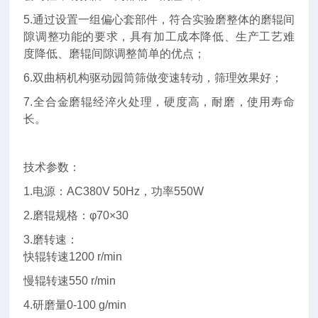
5.通过设置一组偏心套部件，符合实验磨整体的磨辊间
隙调整功能的要求，具有加工成本降低、生产工艺难
度降低、磨辊间隙调整简单的优点；
6.双曲柄机构驱动园筒筛做变速转动，筛理效果好；
7.全合金磨辊经淬火处理，硬度高，耐磨，使用寿命
长。
技术参数：
1.电源：AC380V 50Hz，功率550W
2.磨辊规格：φ70×30
3.磨转速：
快辊转速1200 r/min
慢辊转速550 r/min
4.研磨量0-100 g/min