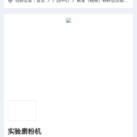
当前位置：
首页
产品中心
粮食（植物）粉碎型仪器
电
实验磨粉机