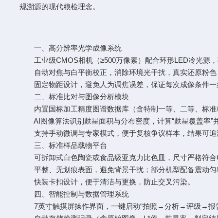
规溯源的现代粮检理念。
一、高分辨率光学成像系统
工业级CMOS相机（≥500万像素）配合环形LED冷光源
自动对焦与白平衡校正，消除环境光干扰，真实还原粉色（
固定物距设计，避免人为调焦误差，保证每次成像条件一
二、标准比对与图像分析模块
内置国标加工精度图谱数据库（含特制一等、二等、标准
AI图像算法识别麸星面积与分布密度，计算“麸星覆盖率”
支持手动微调与专家模式，便于复核争议样本，结果可追
三、标准样品载物平台
可拆卸式白色陶瓷或食品级亚克力比色皿，尺寸严格符合GB/T
平整、无划痕表面，避免背景干扰；部分机型配备震动匀料
快装卡扣设计，便于清洁与更换，防止交叉污染。
四、智能控制与数据管理系统
7英寸触摸屏操作界面，一键启动“拍照→分析→评级→报告