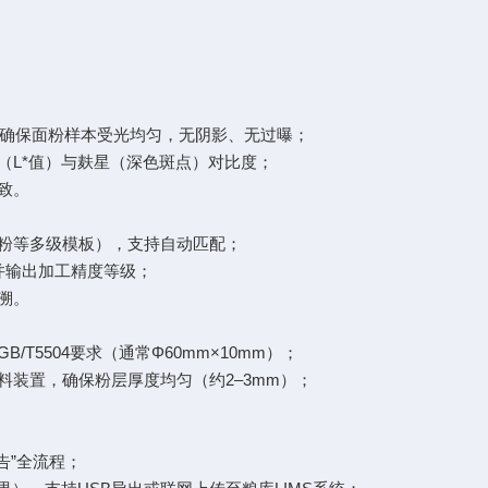
，确保面粉样本受光均匀，无阴影、无过曝；
L*值）与麸星（深色斑点）对比度；
致。
粉等多级模板），支持自动匹配；
并输出加工精度等级；
溯。
5504要求（通常Φ60mm×10mm）；
装置，确保粉层厚度均匀（约2–3mm）；
”全流程；