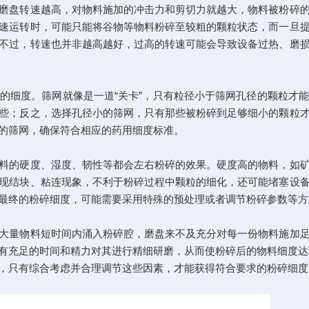
盘转速越高，对物料施加的冲击力和剪切力就越大，物料被粉碎的
速运转时，可能只能将谷物等物料粉碎至较粗的颗粒状态，而一旦
不过，转速也并非越高越好，过高的转速可能会导致设备过热、磨
细度。筛网就像是一道“关卡”，只有粒径小于筛网孔径的颗粒才能
些；反之，选择孔径小的筛网，只有那些被粉碎到足够细小的颗粒
的筛网，确保符合相应的药用细度标准。
的硬度、湿度、韧性等都会左右粉碎的效果。硬度高的物料，如矿
现结块、粘连现象，不利于粉碎过程中颗粒的细化，还可能堵塞设
最终的粉碎细度，可能需要采用特殊的预处理或者调节粉碎参数等方
量物料短时间内涌入粉碎腔，磨盘来不及充分对每一份物料施加足
有充足的时间和精力对其进行精细研磨，从而使粉碎后的物料细度达
只有综合考虑并合理调节这些因素，才能获得符合要求的粉碎细度