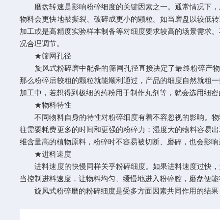
磨盘转速是影响粉碎细度的关键因素之一。通常情况下，磨
物料会更快地被撕裂、破碎成更小的颗粒。如当磨盘以较低转
加工或是高精度实验样本制备等对细度要求较高的场景需求。
况合理调节。
★筛网孔径
旋风式粉碎磨中配备的筛网孔径直接决定了最终粉碎产物的
那么粉碎后较粗的颗粒就能顺利通过，产品的细度自然就粗一
加工中，若想得到极细的药粉用于制作丸剂等，就会选用细密
★物料特性
不同物料自身的特性对粉碎细度有着不容忽视的影响。物料
往需要耗费更多的时间和更强的粉碎力；湿度大的物料容易出
维含量高的植物原料，粉碎时不容易被切断、磨碎，也会影响
★进料速度
进料速度的快慢同样关乎粉碎细度。如果进料速度过快，大
当控制进料速度，让物料均匀、缓慢地进入粉碎腔，磨盘便能
旋风式粉碎磨的粉碎细度是受多方面因素共同作用的结果，